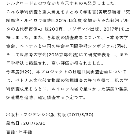
シルクロードとのつながりを示すものも発見しました。
これら学術調査と重大発見をまとめて学術書(黄暁芬編著『交
趾郡治・ルイロウ遺跡II-2014-15年度 発掘からみた紅河デル
タの古代都市像-』総200頁、フジデンシ出版、2017年)を上
梓しました。また、各年度の調査成果について、日本考古学
協会、ベトナムと中国の学会や国際学術シンポジウム(図4)、
そして世界考古学会(2016京都会議)にて研究発表をし、また
同学術誌に掲載され、高い評価が得られました。
今年度(H29)、本プロジェクトの日越共同調査企画について
は、ベトナム文化部文物局の発掘調査の許可を得て上記の学
術調査成果をもとに、ルイロウ内城で見つかった鋳銅や製鉄
炉遺構を追跡、確定調査する予定です。
出版社 : フジデンシ出版; 初版 (2017/3/30)
発売日 : 2017/3/30
言語 : 日本語