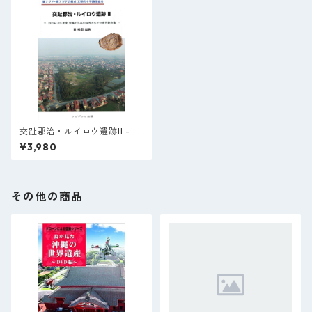
交趾郡治・ルイロウ遺跡II - 2
014 -15年度 発掘調査からみた
¥3,980
紅河デルタの古代都市像 【3
0%オフ】
その他の商品