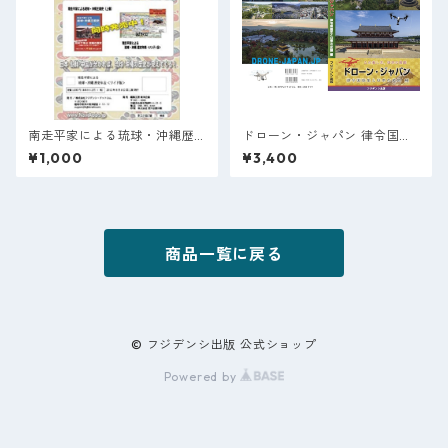
南走平家による琉球・沖縄歴
ドローン・ジャパン 律令国誕
史年表 < ワイド版 >
生と日本の史跡 編
¥1,000
¥3,400
商品一覧に戻る
© フジデンシ出版 公式ショップ
Powered by