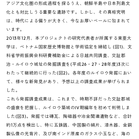
アジア文化圏の形成過程を探るうえ、朝鮮半島や日本列島文
化とも対比しうる重要な遺跡です。しかし、その真相究明
は、時代による偏りが大きく、今なお厚いベールに包まれて
います。
2013年12月、本プロジェクトの研究代表者が所属する東亜大
学は、ベトナム国家歴史博物館と学術協定を締結し (図1)、文
科省学術振興会科研費補助金による日越共同調査、交趾郡
治・ルイロウ城址の発掘調査を(平成26・27・28年度)3次に
わたって継続的に行った(図2)。各年度のルイロウ発掘におい
て、様々な新発見があり、予想以上の調査成果が挙げられま
した。
これら発掘調査成果は、これまで、時期不詳だった交趾郡城
の盛衰を把握し、ルイロウ築城のIV期編年を初めて判明しま
した(図3)。発掘では磚瓦、陶磁器や冶金関連遺物など、合計
約1万点を検出し、特に五銖銭、中国製の絹片、漆木器、金銅
製仏像の光背片、及び南インド原産のガラス小玉など、海の