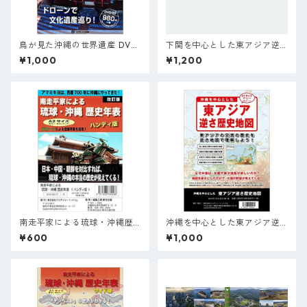
鳥が見た沖縄の世界遺産 DVD
下関を中心とした東アジア逆
編 (ドローンによる空撮シリー
さ歴史地図
¥1,000
¥1,200
ズ)
南走平家による琉球・沖縄歴
沖縄を中心とした東アジア逆
史年表 < ハンディ版 >
さ歴史地図《大人気商品》
¥600
¥1,000