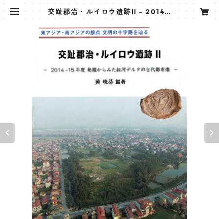
交趾郡治・ルイロウ遺跡II - 2014 -
15年度 発掘調査からみた紅河デルタ
の古代都市像 【30%オフ】 | フジデ
ンシ出版 公式ショップ