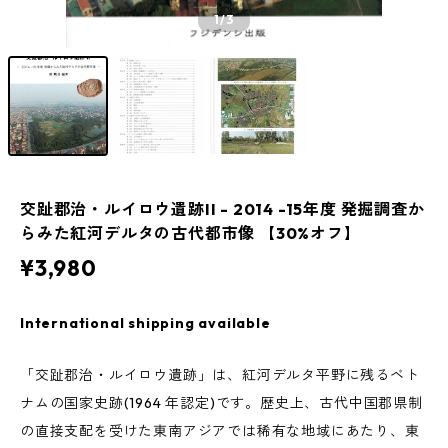
1
/3
交趾郡治・ルイロウ遺跡II - 2014 -15年度 発掘調査か
らみた紅河デルタの古代都市像 【30%オフ】
¥3,980
International shipping available
「交趾郡治・ルイロウ遺跡」は、紅河デルタ平野に残るベト
ナムの国家史跡(1964 年認定)です。歴史上、古代中国郡県制
の直接支配を受けた東南アジアでは稀有な地域にあたり、東