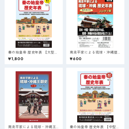
秦の始皇帝 歴史年表 【大型：
南走平家による琉球・沖縄歴
B1サイズ】
史年表 < ハンディ版 >
¥1,800
¥600
南走平家による琉球・沖縄王
秦の始皇帝 歴史年表 【中型：