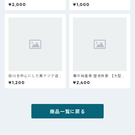
朝史 上巻
A1サイズ】
¥2,000
¥1,000
田川を中心にした東アジア逆
秦の始皇帝 歴史年表 【大型：
さ歴史地図
B1サイズ】《折りなし版》
¥1,200
¥2,400
商品一覧に戻る