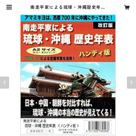
南走平家による琉球・沖縄歴史年表
< ハンディ版 > | フジデンシ出版 公
式ショップ