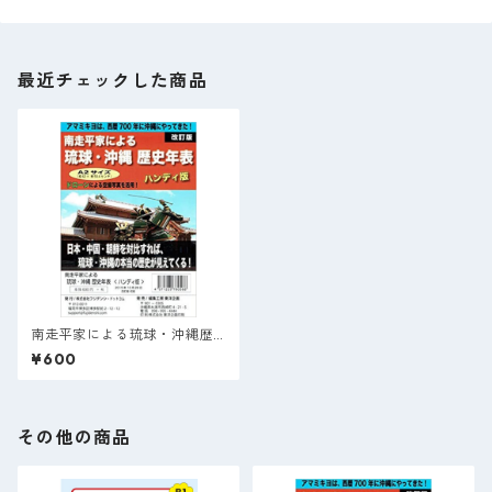
最近チェックした商品
南走平家による琉球・沖縄歴
史年表 < ハンディ版 >
¥600
その他の商品