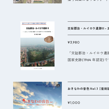
たな景色がそこにありま
び上がらせます。誰も見
楽しみ下さい。 ・誰も
ある ・沖縄の世界遺産を
交趾郡治・ルイロウ遺跡II - 
村文化財課様、公園管理
覇空港航空管制含む
代都市像 【30%オフ】
¥3,980
「交趾郡治・ルイロウ遺
国家史跡(1964 年認
を受けた東南アジアでは
成過程を探るうえ、朝鮮
遺跡です。しかし、その
なお厚いベールに包まれて
おきなわの音色 Vol.1【復刻
の研究代表者が所属する
術協定を締結し (図1)
¥1,000
共同調査、交趾郡治・ルイ