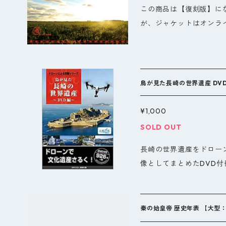
この商品は【復刻版】に
年度)3次にわたって継続
が、ジャケットはオンラ
において、様々な新発見
さい。 「 おきなわの音色 」は、沖縄民謡をアレンジした、ピアノ
した。 これら発掘調査
と三線&ギターで奏でる
城の盛衰を把握し、ルイ
は沖縄の若手ユニット「 Ry
(図3)。発掘では磚瓦、
真は「 桑村ヒロシ 」、ミ
検出し、特に五銖銭、中
鳥が見た長崎の世界遺産 DV
デュースは フジデンシREC
片、及び南インド原産の
たみ節や安波節、デンサ
ながりを示すものも発見
¥1,000
減少しています。祖先か
まとめて学術書(黄暁芬編著
SOLD OUT
とか次世代に繋げたいと
年度 発掘からみた紅河デ
長崎の世界遺産をドロー
ない癒しのサウンドに仕
シ出版、2017年)を上
像としてまとめたDVD付
ラン、ホテルのロビー、
て、日本考古学協会、ベ
遺産や史跡も含まれてお
です。 会話や作業の邪
ム(図4)、そして世界考古
す。 今までに見たこと
のBGMとなっています。 CDのテーマは「夜ぬ明きてぃ、太陽ぬ
また同学術誌に掲載され、
を、長崎の新たな魅力を
がるまでぃん(夜が明け
9)、本プロジェクトの
秦の始皇帝 歴史年表 【大型
昇るまでをイメージしま
部文物局の発掘調査の許