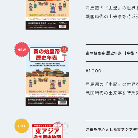
真集は、律令国の誕生と
司馬遷の『史記』の世界
説や歴史学者からのコメ
戦国時代の出来事を時系
好家や日本文化に興味の
始皇帝が、いかに中国を
さらに、この写真集は他
マンガ『キングダム』の世界がこ
見できる機会を提供しま
型：B1サイズ（縦72.8c
じてみ
てB4サイズでお届けします
秦の始皇帝 歴史年表 【中型
x 横84.1cm）】もあ
ります。（A1サイズは
¥1,000
ください）
司馬遷の『史記』の世界
戦国時代の出来事を時系
始皇帝が、いかに中国を
マンガ『キングダム』の世界がこ
型：A1サイズ（縦59.4c
てA4サイズでお届けします
沖縄を中心とした東アジア逆
x 横103cm）】もあ