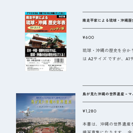
事実が見えてきます。沖
が浮き出てくるのです。
の亜種文化ではなく、源
南走平家による琉球・沖縄歴史年
表は「 南走平家伝説 」
沖縄のドラマを楽しむ上
¥600
書籍「 南走平家による琉
琉球・沖縄の歴史を分かり
下さい。
は A2サイズ ですが、A1
す。 沖縄・ヤマト・韓
事実が見えてきます。沖
が浮き出てくるのです。
の亜種文化ではなく、源
鳥が見た沖縄の世界遺産 ~ マ
表は「 南走平家伝説 」
沖縄のドラマを楽しむ上
¥1,280
書籍「 南走平家による琉
本書は、沖縄の世界遺産
下さい。
撮写真集になります。 