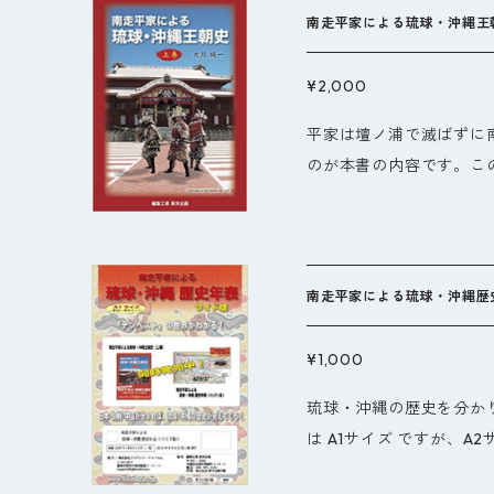
先までを網羅 匈奴や契
南走平家による琉球・沖縄王
もわかりやすく視覚化し
安の都へと至る都市を記
¥2,000
ピングしました。かつて
平家は壇ノ浦で滅ばずに
キオスと呼ばれる人々が
のが本書の内容です。こ
朝名と成立年代を記載し
語り継がれてきた内容で
の歴史が地図を通して感
人」とはなにか? 沖縄文
迫ります。日本人はどこ
史に隠されています。本
南走平家による琉球・沖縄歴史年
縄文化や沖縄の地名の入
¥1,000
琉球・沖縄の歴史を分かり
は A1サイズ ですが、A2
す。 沖縄・ヤマト・韓