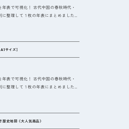
日本の史跡に焦点を当てており、詳細な解
を年表で可視化！ 古代中国の春秋時代・
ントも豊富に盛り込まれています。歴史愛
列に整理して１枚の年表にまとめました。
ある方にとって、この一冊は必読です！
統一していったかが、一目でわかります。
にはない新しい視点で律令国の魅力を再発
こにあります。 この商品は【大
す。ぜひその美しさと壮大な魅力を直接感
m x 横103cm）】になります。八折りにし
てください。 商品サイズ：A4縦 ページ数：200ページ
。他にも【中型：A1サイズ（縦59.4cm
：A1サイズ】
ります。内容は同じで、サイズのみの違いにな
、かなり文字が小さくなりますので、ご注意
を年表で可視化！ 古代中国の春秋時代・
列に整理して１枚の年表にまとめました。
統一していったかが、一目でわかります。
こにあります。 この商品は【中
m x 横84.1cm）】になります。八折りにし
。他にも【大型：B1サイズ（縦72.8cm
さ歴史地図《大人気商品》
ります。内容は同じで、サイズのみの違いにな