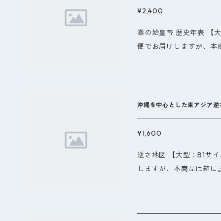
た和歌を掲載し、写真の
イロウ内城で見つかった
¥2,400
らえるように工夫してい
定です。 出版社 : フジデンシ出版; 初版 (2017/3/30) 発売日 : 201
秦の始皇帝 歴史年表 【
7/3/30 言語 : 日本語 大型本
便でお届けしますが、本商
SBN-13 : 978-4990631765
します。送料が別途かか
でご注意下さい。中身は
沖縄を中心とした東アジア逆
¥1,600
逆さ地図 【大型：B1サ
しますが、本商品は箱に詰
料が別途かかるために、
さい。中身は折り版と同