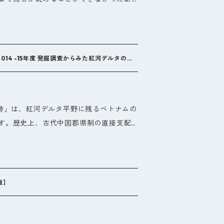
す。また新たな眺望は、新たな真実を浮か
たことがない沖縄の世界遺産を、どうぞお
見たことがない、沖縄の世界遺産がそこに
、マルチコプターで初めて撮影 ※ 各市町
2014 -15年度 発掘調査からみた紅河デルタの古
事務所様の許可を得て撮影しています(那
跡」は、紅河デルタ平野に残るベトナムの
定)です。歴史上、古代中国郡県制の直接支配
稀有な地域にあたり、東アジア文化圏の形
半島や日本列島文化とも対比しうる重要な
真相究明は、時代による偏りが大きく、今
います。 2013年12月、本プロジェクト
版】
東亜大学は、ベトナム国家歴史博物館と学
、文科省学術振興会科研費補助金による日越
ロウ城址の発掘調査を(平成26・27・28