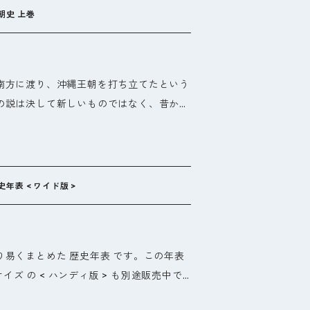
丹、女真族の王都も記載し、その勢力範囲
朝史 上巻
ています。殷周伝説から秦・漢の首都、長
し、中国の古代王朝は、ほぼすべてをマッ
沖縄には東南アジアとの通商で活躍したレ
南方に渡り、沖縄王朝を打ち立てたという
いました。この逆さ歴史地図では、その王
の説は決して新しいものではなく、昔から
ています。王朝同士の力関係や民族の興亡
す。「平家」とはなにか? そして「日本
じることができます。
化から平 清盛に関する謎や邪馬台国の謎に
から来たのでしょうか。 カギは沖縄の歴
書は「沖縄の歴史」をやさしく解説し、沖
表 < ワイド版 >
門書でもあります。
易くまとめた 歴史年表 です。この年表
サイズ の < ハンディ版 > も別途販売中で
国・中国を対比させることにより、新たな