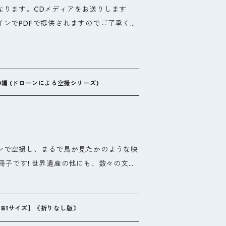
なります。CDメディアをお送りします
的に行った(図2)。各年度のルイロウ発掘
インでPDFで提供されますのでご了承くだ
があり、予想以上の調査成果が挙げられま
成果は、これまで、時期不詳だった交趾郡
癒しのBGMサウンドです。アレンジ・演奏
ロウ築城のIV期編年を初めて判明しました
uty ( リューティ )」、ジャケットの写
陶磁器や冶金関連遺物など、合計約1万点を
ックスは「サウンド響( 日出克 )」、プロ
国製の絹片、漆木器、金銅製仏像の光背
D編 (ドローンによる空撮シリーズ)
ORDS ( 大川純一 )が担当しました。 か
ガラス小玉など、海のシルクロードとのつ
ー節など、若い人が沖縄民謡を聞く機会が
しました。 これら学術調査と重大発見を
ら受け継がれてきたメロディだけでも、何
『交趾郡治・ルイロウ遺跡II-2014-15
、このCDを企画しました。民謡とは思え
ルタの古代都市像-』総200頁、フジデン
ンで空撮し、まるで鳥が見たかのような映
上がっており、おしゃれなカフェやレスト
梓しました。また、各年度の調査成果につい
冊子です! 世界遺産の他にも、数々の文化
図書館やオフィス向きのBGMとして最適
トナムと中国の学会や国際学術シンポジウ
り、見応えのある一冊に仕上がっていま
魔をすることなく、癒しの空間にぴったり
学会(2016京都会議)にて研究発表をし、
のない視点からとらえた雄大な文化遺産
上
高い評価が得られました。 今年度(H2
ご堪能ください。
て太陽が昇るまで)」で、太陽が沈んでから
日越共同調査企画については、ベトナム文化
：B1サイズ】《折りなし版》
した。ジャケットには沖縄民謡を題材にし
可を得て上記の学術調査成果をもとに、ル