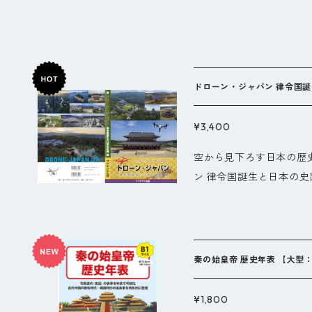
ドローン・ジャ
¥3,400
空から見下ろす日本の歴
ン 律令国誕生と日本の史
い写真で表現し、あなたの心を惹き
月をかけ、許可を得た上
や首里城も含まれており
巻です。 日本の歴史を身近に感じながら、ドローンが生み出す迫
秦の始皇帝 歴史年表 【大型：
力あるアプローチで律令
史的建築物の壮大な全景は、
¥1,800