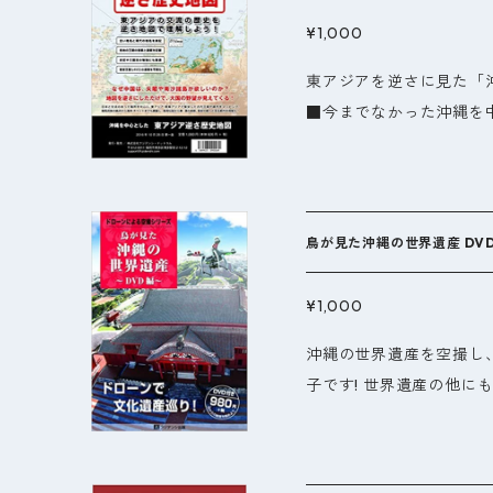
ります。（A1サイズは
¥1,000
ください）
東アジアを逆さに見た「
■今までなかった沖縄を
は南北を逆転させた地図
慮して、赤道を37度傾
ベットまで中国が広大な
の地図を見れば、沖縄は
鳥が見た沖縄の世界遺産 DV
尖閣諸島や南沙諸島にこ
に東アジアの古代王朝や
¥1,000
シャトルから撮影したデ
沖縄の世界遺産を空撮し、
により都市の地理学的要
子です! 世界遺産の他に
代王朝の首都一覧表(中
見応えのある一冊に仕上
の首都の移り変わりが(
ンジたBGMを制作し、
名前も古称と現在のもの
化遺産の旅へといざない
利な地図になっています