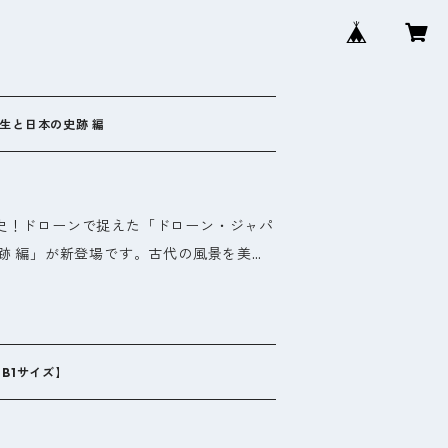
パン 律令国誕生と日本の史跡 編
史！ドローンで捉えた「ドローン・ジャパ
跡 編」が新登場です。古代の風景を美し
つけます。 撮影には10年の年
で技術を駆使しています。被災した熊本城
、ドローンの独自の角度から見た景色は圧
B1サイズ】
国の魅力をご体感ください。古代遺跡や歴
思わず息をのむ美しさです。 この写