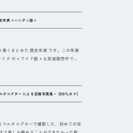
縄の歴史がわかれば、日本の隠された歴史
この年表を見て頂ければ、沖縄文化が日本
流文化であることがわかります。 この年
表 < ハンディ版 >
に基づくものですが、「テンペスト」など
でもご活用頂けます。副読本である、別の
球・沖縄王朝史 (上巻)」もあわせてご覧
易くまとめた 歴史年表 です。この年表
サイズ の < ワイド版 > も別途販売中で
国・中国を対比させることにより、新たな
縄の歴史がわかれば、日本の隠された歴史
この年表を見て頂ければ、沖縄文化が日本
流文化であることがわかります。 この年
ルチコプター による空撮写真集 ~【50％オフ】
に基づくものですが、「テンペスト」など
でもご活用頂けます。副読本である、別の
球・沖縄王朝史 (上巻)」もあわせてご覧
をマルチコプターで撮影した、初めての空
今まで鳥しか眺めることができなかった新