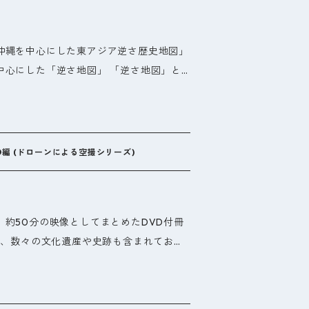
、かなり文字が小さくなりますので、ご注意
沖縄を中心にした東アジア逆さ歴史地図」
中心にした「逆さ地図」 「逆さ地図」と
のことであり、中国のパワーバランスを考
斜させています。これにより、満洲からチ
領土を支配していることがわかります。こ
中国の海洋進出を妨げる島であり、中国が
D編 (ドローンによる空撮シリーズ)
だわる理由がわかります。 ■地形データ
都市をマッピング 地形データはスペース
ータを使用し、三次元マッピングすること
約50分の映像としてまとめたDVD付冊
因を考察することができます。左下には古
も、数々の文化遺産や史跡も含まれており
国大陸と一部朝鮮半島のみ)があり、各王朝
がっています。 沖縄民謡を現代風にアレ
遷都)、わかるようになっています。都市の
今までに見たことのない視点から雄大な文
を表記し、史記や三国志を読み解くのに便
ます。
。 ■騎馬民族の故地から琉球王国の交流