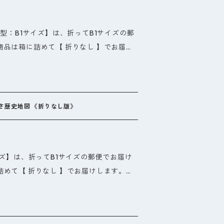
イメージから民謡のキーワードを覚えても
鋳銅や製鉄炉遺構を追跡、確定調査する予
ます。
大型：B1サイズ】は、折ってB1サイズの郵
 : 200ページ ISBN-10 : 4990631765 I
品は箱に詰めて【 折りなし 】でお届け
 寸法 : 29.7 x 21 x 1.2 cm
るために、通常の商品より高くなりますの
折り版と同じです。
さ歴史地図 《折りなし版》
イズ】は、折ってB1サイズの郵便でお届け
めて【 折りなし 】でお届けします。送
通常の商品より高くなりますのでご注意下
じです。